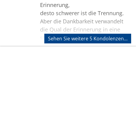
Erinnerung,
desto schwerer ist die Trennung.
Aber die Dankbarkeit verwandelt
die Qual der Erinnerung in eine
stille Freude.
Sehen Sie weitere 5 Kondolenzen…
Man trägt das vergangene Schöne
nicht wie einen Stachel,
sondern wie ein kostbares
Bilder
Geschenk in sich.
(Dietrich Bonhoeffer)
Liebe Christine,
zum Verlust Deines lieben Mannes
sprechen wir Dir und allen
Angehörigen unser tief
empfundenes Beileid aus.
Deine Kolleginnen und Kollegen