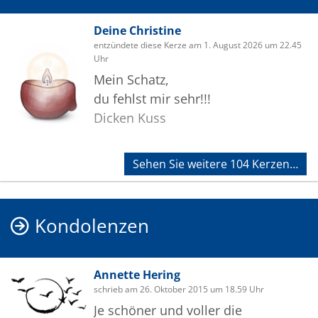
Deine Christine
entzündete diese Kerze am 1. August 2026 um 22.45
Uhr
Mein Schatz,
du fehlst mir sehr!!!
Dicken Kuss
Sehen Sie weitere 104 Kerzen…
Kondolenzen
Annette Hering
schrieb am 26. Oktober 2015 um 18.59 Uhr
Je schöner und voller die