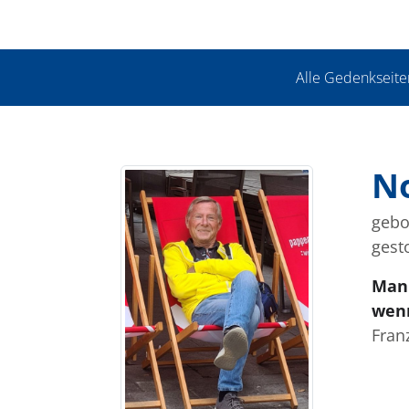
Alle Gedenkseite
No
gebo
gest
Man 
wenn
Fran